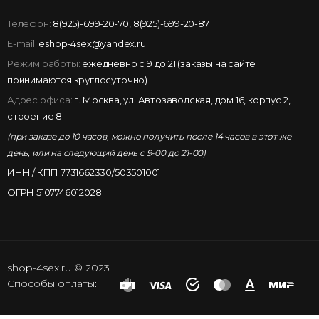
Телефон:
8(925)-699-20-70
,
8(925)-699-20-87
E-mail:
eshop-4sex@yandex.ru
Режим работы:
ежедневно с 9 до 21 (заказы на сайте
принимаются круглосуточно)
Адрес офиса:
г. Москва, ул. Автозаводская, дом 16, корпус 2,
строение 8
(при заказе до 10 часов, можно получить после 14 часов в этот же
день, или на следующий день с 9-00 до 21-00)
ИНН / КПП 7731662330/503501001
ОГРН 5107746012028
shop-4sex.ru © 2023
Способы оплаты: