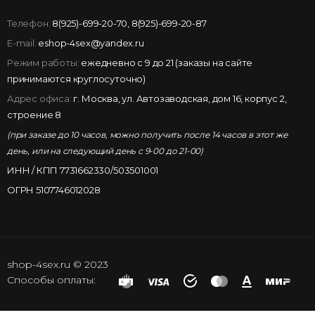
Телефон:
8(925)-699-20-70
,
8(925)-699-20-87
E-mail:
eshop-4sex@yandex.ru
Режим работы:
ежедневно с 9 до 21 (заказы на сайте
принимаются круглосуточно)
Адрес офиса:
г. Москва, ул. Автозаводская, дом 16, корпус 2,
строение 8
(при заказе до 10 часов, можно получить после 14 часов в этот же
день, или на следующий день с 9-00 до 21-00)
ИНН / КПП 7731662330/503501001
ОГРН 5107746012028
shop-4sex.ru © 2023
Способы оплаты: