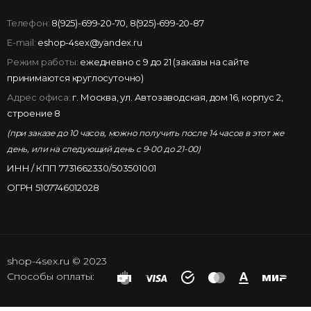
Телефон:
8(925)-699-20-70
,
8(925)-699-20-87
E-mail:
eshop-4sex@yandex.ru
Режим работы:
ежедневно с 9 до 21 (заказы на сайте
принимаются круглосуточно)
Адрес офиса:
г. Москва, ул. Автозаводская, дом 16, корпус 2,
строение 8
(при заказе до 10 часов, можно получить после 14 часов в этот же
день, или на следующий день с 9-00 до 21-00)
ИНН / КПП 7731662330/503501001
ОГРН 5107746012028
shop-4sex.ru © 2023
Способы оплаты: