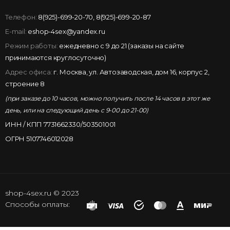
Телефон:
8(925)-699-20-70
,
8(925)-699-20-87
E-mail:
eshop-4sex@yandex.ru
Режим работы:
ежедневно с 9 до 21 (заказы на сайте
принимаются круглосуточно)
Адрес офиса:
г. Москва, ул. Автозаводская, дом 16, корпус 2,
строение 8
(при заказе до 10 часов, можно получить после 14 часов в этот же
день, или на следующий день с 9-00 до 21-00)
ИНН / КПП 7731662330/503501001
ОГРН 5107746012028
shop-4sex.ru © 2023
Способы оплаты: