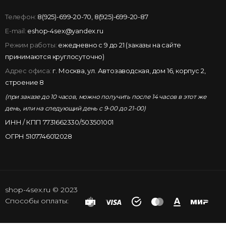
Телефон:
8(925)-699-20-70
,
8(925)-699-20-87
E-mail:
eshop-4sex@yandex.ru
Режим работы:
ежедневно с 9 до 21 (заказы на сайте
принимаются круглосуточно)
Адрес офиса:
г. Москва, ул. Автозаводская, дом 16, корпус 2,
строение 8
(при заказе до 10 часов, можно получить после 14 часов в этот же
день, или на следующий день с 9-00 до 21-00)
ИНН / КПП 7731662330/503501001
ОГРН 5107746012028
shop-4sex.ru © 2023
Способы оплаты: