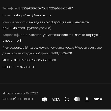
Телефон:
8(925)-699-20-70
,
8(925)-699-20-87
E-mail:
eshop-4sex@yandex.ru
Режим работы:
ежедневно с 9 до 21 (заказы на сайте
принимаются круглосуточно)
Адрес офиса:
г. Москва, ул. Автозаводская, дом 16, корпус 2,
строение 8
(при заказе до 10 часов, можно получить после 14 часов в этот же
день, или на следующий день с 9-00 до 21-00)
ИНН / КПП 7731662330/503501001
ОГРН 5107746012028
shop-4sex.ru © 2023
Способы оплаты: