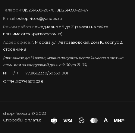
Телефон:
8(925)-699-20-70
,
8(925)-699-20-87
E-mail:
eshop-4sex@yandex.ru
Режим работы:
ежедневно с 9 до 21 (заказы на сайте
принимаются круглосуточно)
Адрес офиса:
г. Москва, ул. Автозаводская, дом 16, корпус 2,
строение 8
(при заказе до 10 часов, можно получить после 14 часов в этот же
день, или на следующий день с 9-00 до 21-00)
ИНН / КПП 7731662330/503501001
ОГРН 5107746012028
shop-4sex.ru © 2023
Способы оплаты: