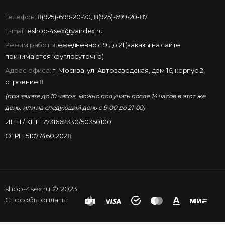
Телефон:
8(925)-699-20-70
,
8(925)-699-20-87
E-mail:
eshop-4sex@yandex.ru
Режим работы:
ежедневно с 9 до 21 (заказы на сайте
принимаются круглосуточно)
Адрес офиса:
г. Москва, ул. Автозаводская, дом 16, корпус 2,
строение 8
(при заказе до 10 часов, можно получить после 14 часов в этот же
день, или на следующий день с 9-00 до 21-00)
ИНН / КПП 7731662330/503501001
ОГРН 5107746012028
shop-4sex.ru © 2023
Способы оплаты: