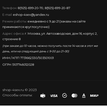
Телефон:
8(925)-699-20-70
,
8(925)-699-20-87
E-mail:
eshop-4sex@yandex.ru
Режим работы:
ежедневно с 9 до 21 (заказы на сайте
принимаются круглосуточно)
Адрес офиса:
г. Москва, ул. Автозаводская, дом 16, корпус 2,
строение 8
(при заказе до 10 часов, можно получить после 14 часов в этот же
день, или на следующий день с 9-00 до 21-00)
ИНН / КПП 7731662330/503501001
ОГРН 5107746012028
shop-4sex.ru © 2023
Способы оплаты: