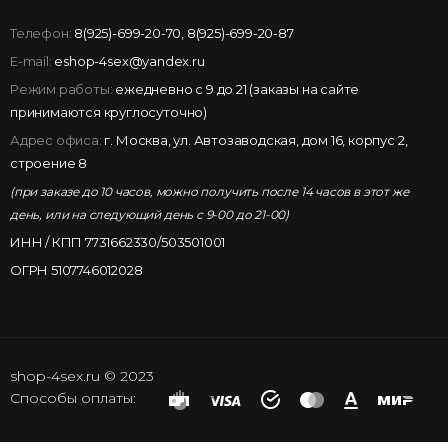
Телефон:
8(925)-699-20-70
,
8(925)-699-20-87
E-mail:
eshop-4sex@yandex.ru
Режим работы:
ежедневно с 9 до 21 (заказы на сайте
принимаются круглосуточно)
Адрес офиса:
г. Москва, ул. Автозаводская, дом 16, корпус 2,
строение 8
(при заказе до 10 часов, можно получить после 14 часов в этот же
день, или на следующий день с 9-00 до 21-00)
ИНН / КПП 7731662330/503501001
ОГРН 5107746012028
shop-4sex.ru © 2023
Способы оплаты: