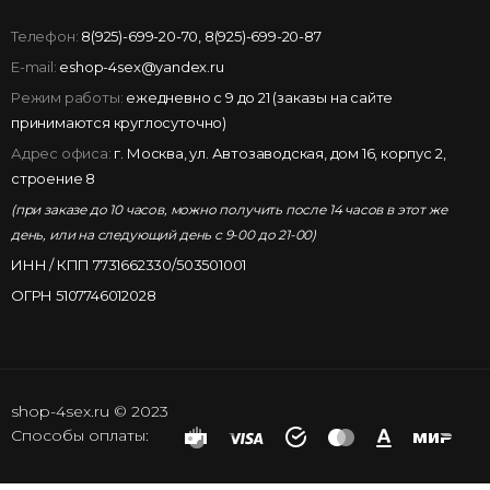
Телефон:
8(925)-699-20-70
,
8(925)-699-20-87
E-mail:
eshop-4sex@yandex.ru
Режим работы:
ежедневно с 9 до 21 (заказы на сайте
принимаются круглосуточно)
Адрес офиса:
г. Москва, ул. Автозаводская, дом 16, корпус 2,
строение 8
(при заказе до 10 часов, можно получить после 14 часов в этот же
день, или на следующий день с 9-00 до 21-00)
ИНН / КПП 7731662330/503501001
ОГРН 5107746012028
shop-4sex.ru © 2023
Способы оплаты: