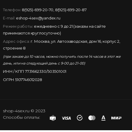
Телефон:
8(925)-699-20-70
,
8(925)-699-20-87
E-mail:
eshop-4sex@yandex.ru
Режим работы:
ежедневно с 9 до 21 (заказы на сайте
принимаются круглосуточно)
Адрес офиса:
г. Москва, ул. Автозаводская, дом 16, корпус 2,
строение 8
(при заказе до 10 часов, можно получить после 14 часов в этот же
день, или на следующий день с 9-00 до 21-00)
ИНН / КПП 7731662330/503501001
ОГРН 5107746012028
shop-4sex.ru © 2023
Способы оплаты: